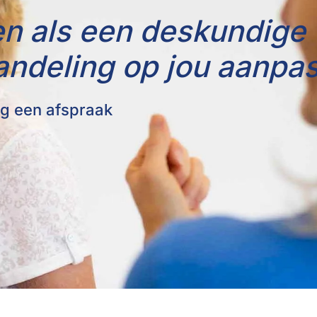
en als een deskundige 
andeling op jou aanpas
g een afspraak