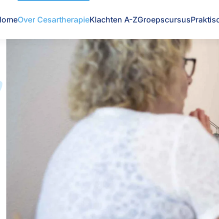
Home
Over Cesartherapie
Klachten A-Z
Groepscursus
Praktis