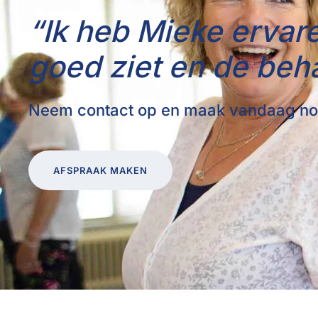
“Ik heb Mieke ervar
goed ziet en de beh
Neem contact op en maak vandaag no
AFSPRAAK MAKEN