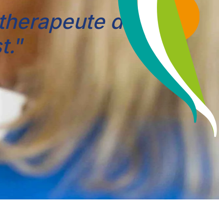
therapeute die je
t.
”