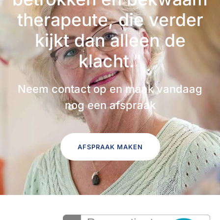
therapeute, die verder
kijkt dan alleen de
klacht."
Neem contact op en maak vandaag
nog een afspraak
AFSPRAAK MAKEN